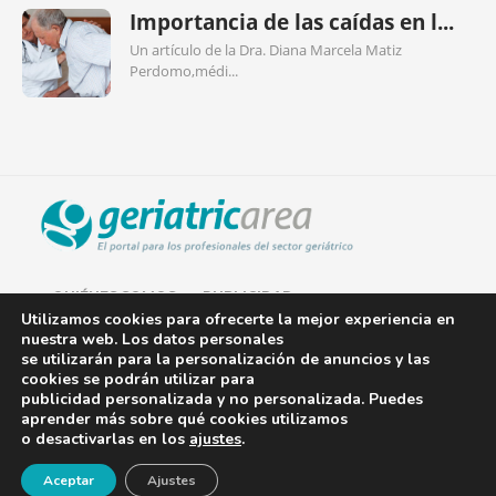
Importancia de las caídas en l...
Un artículo de la Dra. Diana Marcela Matiz
Perdomo,médi...
QUIÉNES SOMOS
PUBLICIDAD
Utilizamos cookies para ofrecerte la mejor experiencia en
nuestra web. Los datos personales
AVISO LEGAL
se utilizarán para la personalización de anuncios y las
cookies se podrán utilizar para
POLÍTICA DE COOKIES
publicidad personalizada y no personalizada. Puedes
aprender más sobre qué cookies utilizamos
POLÍTICA DE PRIVACIDAD
o desactivarlas en los
ajustes
.
¡Newsletter!
CONTACTO
Aceptar
Ajustes