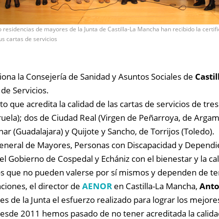
 residencias de mayores de la Junta de Castilla-La Mancha han recibido la certifi
us cartas de servicios
ona la Consejería de Sanidad y Asuntos Sociales de
Casti
de Servicios.
o que acredita la calidad de las cartas de servicios de tre
eruela); dos de Ciudad Real (Virgen de Peñarroya, de Argam
r (Guadalajara) y Quijote y Sancho, de Torrijos (Toledo).
General de Mayores, Personas con Discapacidad y Dependie
el Gobierno de Cospedal y Echániz con el bienestar y la ca
los que no pueden valerse por sí mismos y dependen de te
ciones, el director de
AENOR
en Castilla-La Mancha,
Anto
s de la Junta el esfuerzo realizado para lograr los mejore
esde 2011 hemos pasado de no tener acreditada la calidad 