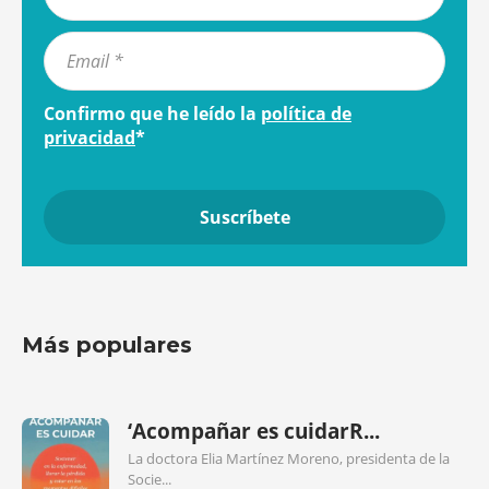
Confirmo que he leído la
política de
privacidad
*
Más populares
‘Acompañar es cuidarR...
La doctora Elia Martínez Moreno, presidenta de la
Socie...