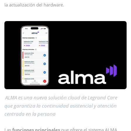
la actualización del hardware.
ALMA es una nueva solución cloud de Legrand Care
que garantiza la continuidad asistencial y atención
centrada en la persona
Las
funciones principales
que ofrece el sistema ALMA