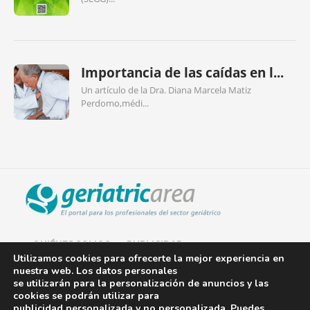
Importancia de las caídas en l...
Un artículo de la Dra. Diana Marcela Matiz
Perdomo,médi...
QUIÉNES SOMOS
PUBLICIDAD
Utilizamos cookies para ofrecerte la mejor experiencia en
nuestra web. Los datos personales
AVISO LEGAL
se utilizarán para la personalización de anuncios y las
cookies se podrán utilizar para
POLÍTICA DE COOKIES
publicidad personalizada y no personalizada. Puedes