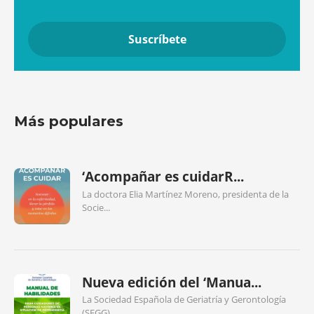
Más populares
‘Acompañar es cuidarR...
La doctora Elia Martínez Moreno, presidenta de la
Socie...
Nueva edición del ‘Manua...
La Sociedad Española de Geriatría y Gerontología
(SEGG)...