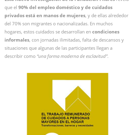
que el
90% del empleo doméstico y de cuidados
privados está en manos de mujeres
, y de ellas alrededor
del 70% son migrantes o nacionalizadas. En muchos
hogares, estos cuidados se desarrollan en
condiciones
informales
, con jornadas ilimitadas, falta de descansos y
situaciones que algunas de las participantes llegan a
describir como
“una forma moderna de esclavitud”
.