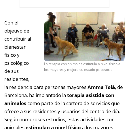
Con el
objetivo de
contribuir al
bienestar
físico y
psicológico
La terapia con animales estimula a nivel físico a
los mayores y mejora su estado psicosocial
de sus
residentes,
la residencia para personas mayores
Amma Teià
, de
Barcelona, ha implantado la
terapia asistida con
animales
como parte de la cartera de servicios que
ofrece a sus residentes y usuarios del centro de día.
Según numerosos estudios, estas actividades con
animales
estimulan a nivel físico
a los mayores