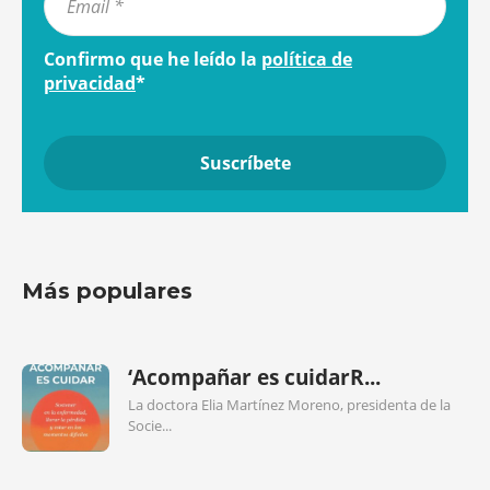
Confirmo que he leído la
política de
privacidad
*
Más populares
‘Acompañar es cuidarR...
La doctora Elia Martínez Moreno, presidenta de la
Socie...