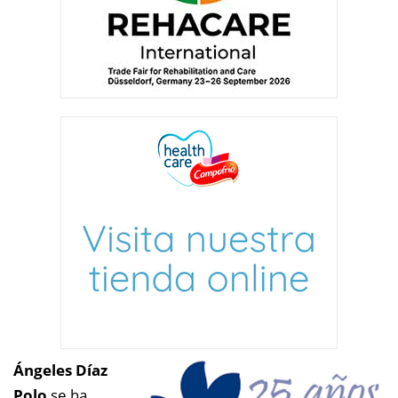
Á
ngeles Díaz
Polo
se ha