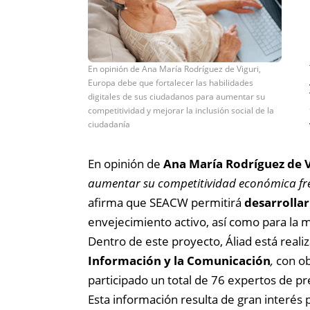
En opinión de Ana María Rodríguez de Viguri,
Europa debe que fortalecer las habilidades
digitales de sus ciudadanos para aumentar su
competitividad y mejorar la inclusión social de la
ciudadanía
En opinión de
Ana María Rodríguez de V
aumentar su competitividad económica frent
afirma que SEACW permitirá
desarrollar
envejecimiento activo, así como para la m
Dentro de este proyecto, Áliad está reali
Información y la Comunicación
,
con ob
participado un total de 76 expertos de pre
Esta información resulta de gran interés p