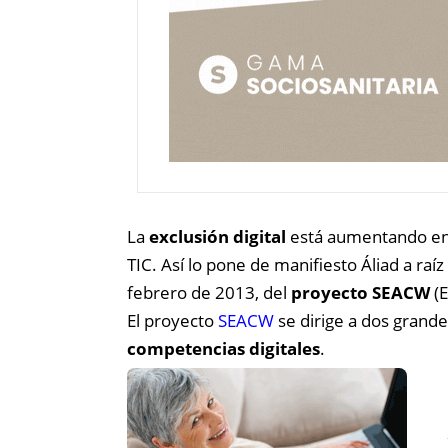
La
exclusión digital
está aumentando en l
TIC. Así lo pone de manifiesto Áliad a raí
febrero de 2013, del
proyecto SEACW
(E
El proyecto
SEACW
se dirige a dos grande
competencias digitales
.