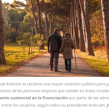
sde Artecam se reclama una mayor inversión pública para g
echos de las personas mayores que residen en áreas rurale
nto sustancial en la financiación
por parte de las admi
o
entre los usuarios, según indica su presidente Artecam,
J