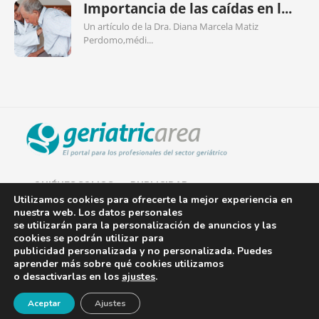
Importancia de las caídas en l...
Un artículo de la Dra. Diana Marcela Matiz
Perdomo,médi...
QUIÉNES SOMOS
PUBLICIDAD
Utilizamos cookies para ofrecerte la mejor experiencia en
nuestra web. Los datos personales
AVISO LEGAL
se utilizarán para la personalización de anuncios y las
cookies se podrán utilizar para
POLÍTICA DE COOKIES
publicidad personalizada y no personalizada. Puedes
aprender más sobre qué cookies utilizamos
POLÍTICA DE PRIVACIDAD
o desactivarlas en los
ajustes
.
¡Newsletter!
CONTACTO
Aceptar
Ajustes