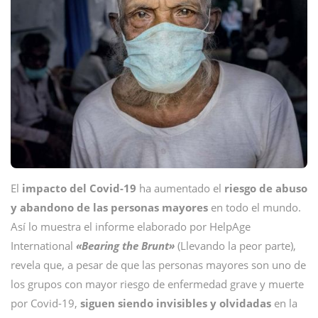
El
impacto del Covid-19
ha aumentado el
riesgo de abuso
y abandono de las personas mayores
en todo el mundo.
Así lo muestra el informe elaborado por HelpAge
International
«Bearing the Brunt»
(Llevando la peor parte),
revela que, a pesar de que las personas mayores son uno de
los grupos con mayor riesgo de enfermedad grave y muerte
por Covid-19,
siguen siendo invisibles y olvidadas
en la