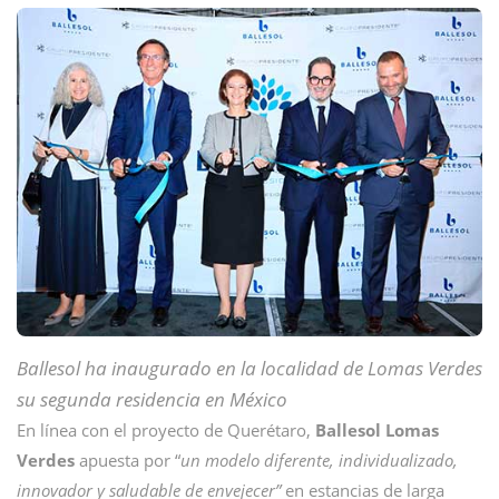
Ballesol ha inaugurado en la localidad de Lomas Verdes
su segunda residencia en México
En línea con el proyecto de Querétaro,
Ballesol Lomas
Verdes
apuesta por “
un modelo diferente, individualizado,
innovador y saludable de envejecer”
en estancias de larga