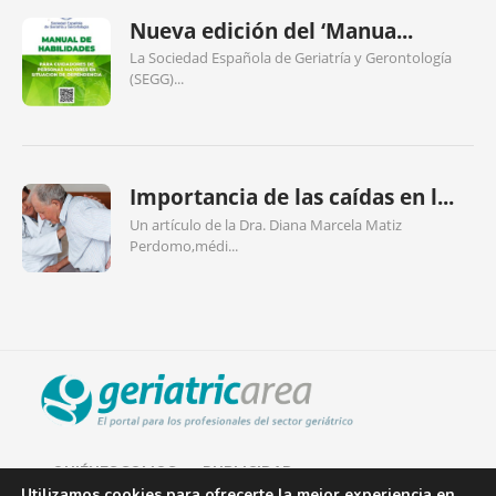
Nueva edición del ‘Manua...
La Sociedad Española de Geriatría y Gerontología
(SEGG)...
Importancia de las caídas en l...
Un artículo de la Dra. Diana Marcela Matiz
Perdomo,médi...
QUIÉNES SOMOS
PUBLICIDAD
Utilizamos cookies para ofrecerte la mejor experiencia en