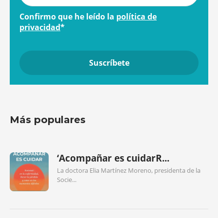
Confirmo que he leído la
política de
privacidad
*
Más populares
‘Acompañar es cuidarR...
La doctora Elia Martínez Moreno, presidenta de la
Socie...