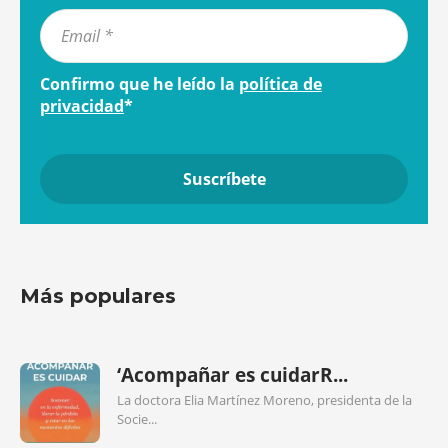
Confirmo que he leído la
política de
privacidad
*
Más populares
‘Acompañar es cuidarR...
La doctora Elia Martínez Moreno, presidenta de la
Socie...