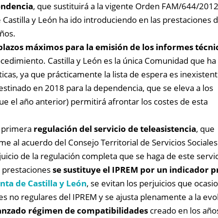
endencia
, que sustituirá a la vigente Orden FAM/644/2012
 Castilla y León ha ido introduciendo en las prestaciones 
años.
plazos máximos para la emisión de los informes técni
ocedimiento. Castilla y León es la única Comunidad que ha
cas, ya que prácticamente la lista de espera es inexistent
stinado en 2018 para la dependencia, que se eleva a los
 el año anterior) permitirá afrontar los costes de esta
a primera
regulación del servicio de teleasistencia
, que
me al acuerdo del Consejo Territorial de Servicios Sociales
icio de la regulación completa que se haga de este servic
s prestaciones
se sustituye el IPREM por un indicador p
nta de Castilla y León
, se evitan los perjuicios que ocasi
es no regulares del IPREM y se ajusta plenamente a la evol
anzado régimen de compatibilidades
creado en los años