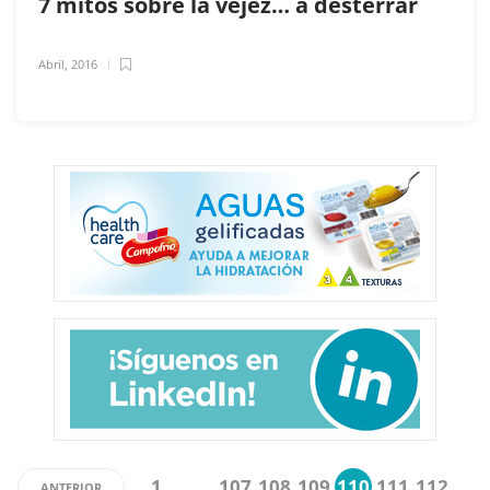
7 mitos sobre la vejez… a desterrar
Abril, 2016
1
…
107
108
109
110
111
112
ANTERIOR