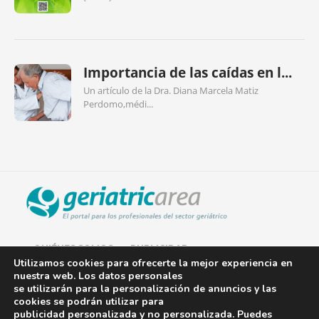
Importancia de las caídas en l...
Un artículo de la Dra. Diana Marcela Matiz
Perdomo,médi...
QUIÉNES SOMOS
PUBLICIDAD
Utilizamos cookies para ofrecerte la mejor experiencia en
nuestra web. Los datos personales
AVISO LEGAL
se utilizarán para la personalización de anuncios y las
cookies se podrán utilizar para
POLÍTICA DE COOKIES
publicidad personalizada y no personalizada. Puedes