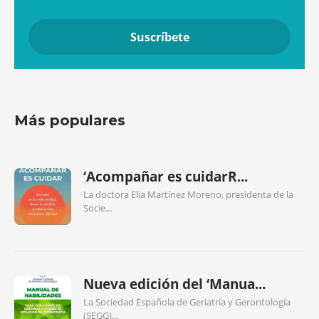
Más populares
‘Acompañar es cuidarR...
La doctora Elia Martínez Moreno, presidenta de la
Socie...
Nueva edición del ‘Manua...
La Sociedad Española de Geriatría y Gerontología
(SEGG)...