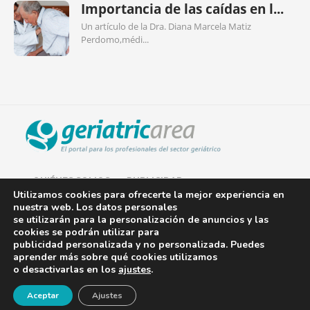
Importancia de las caídas en l...
Un artículo de la Dra. Diana Marcela Matiz
Perdomo,médi...
QUIÉNES SOMOS
PUBLICIDAD
Utilizamos cookies para ofrecerte la mejor experiencia en
nuestra web. Los datos personales
AVISO LEGAL
se utilizarán para la personalización de anuncios y las
cookies se podrán utilizar para
POLÍTICA DE COOKIES
publicidad personalizada y no personalizada. Puedes
aprender más sobre qué cookies utilizamos
POLÍTICA DE PRIVACIDAD
o desactivarlas en los
ajustes
.
¡Newsletter!
CONTACTO
Aceptar
Ajustes