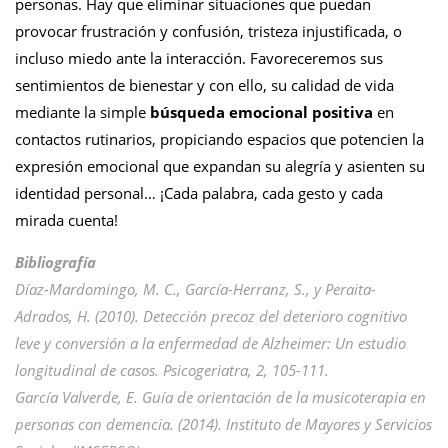
personas. Hay que eliminar situaciones que puedan
provocar frustración y confusión, tristeza injustificada, o
incluso miedo ante la interacción. Favoreceremos sus
sentimientos de bienestar y con ello, su calidad de vida
mediante la simple
búsqueda emocional positiva
en
contactos rutinarios, propiciando espacios que potencien la
expresión emocional que expandan su alegría y asienten su
identidad personal
…
¡Cada palabra, cada gesto y cada
mirada cuenta!
Bibliografía
Díaz-Mardomingo, M. C., García-Herranz, S., y Peraita-
Adrados, H. (2010). Detección precoz del deterioro cognitivo
leve y conversión a la enfermedad de Alzheimer: Un estudio
longitudinal de casos. Psicogeriatra, 2, 105-111.
García Valverde, E. Guía de orientación de la musicoterapia en
personas con demencia. (2014). Instituto de Mayores y Servicios