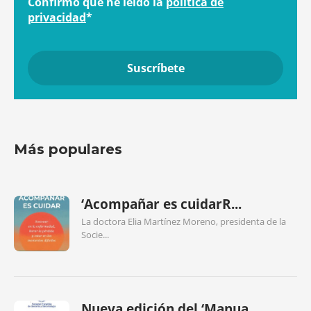
Confirmo que he leído la
política de
privacidad
*
Más populares
‘Acompañar es cuidarR...
La doctora Elia Martínez Moreno, presidenta de la
Socie...
Nueva edición del ‘Manua...