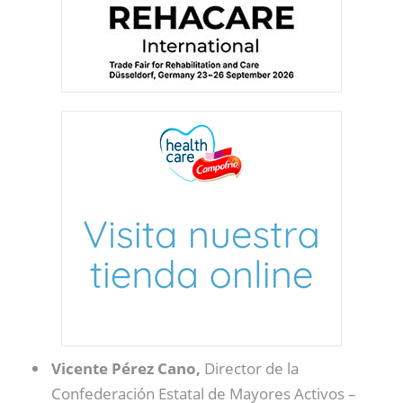
Vicente Pérez Cano,
Director de la
Confederación Estatal de Mayores Activos –