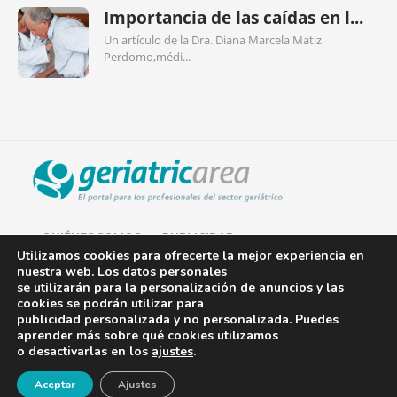
Importancia de las caídas en l...
Un artículo de la Dra. Diana Marcela Matiz
Perdomo,médi...
QUIÉNES SOMOS
PUBLICIDAD
Utilizamos cookies para ofrecerte la mejor experiencia en
nuestra web. Los datos personales
AVISO LEGAL
se utilizarán para la personalización de anuncios y las
cookies se podrán utilizar para
POLÍTICA DE COOKIES
publicidad personalizada y no personalizada. Puedes
aprender más sobre qué cookies utilizamos
POLÍTICA DE PRIVACIDAD
o desactivarlas en los
ajustes
.
¡Newsletter!
CONTACTO
Aceptar
Ajustes