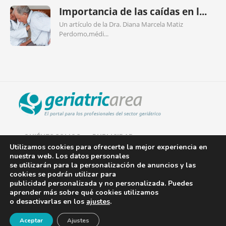
Importancia de las caídas en l...
Un artículo de la Dra. Diana Marcela Matiz
Perdomo,médi...
QUIÉNES SOMOS
PUBLICIDAD
Utilizamos cookies para ofrecerte la mejor experiencia en
nuestra web. Los datos personales
AVISO LEGAL
se utilizarán para la personalización de anuncios y las
cookies se podrán utilizar para
POLÍTICA DE COOKIES
publicidad personalizada y no personalizada. Puedes
aprender más sobre qué cookies utilizamos
POLÍTICA DE PRIVACIDAD
o desactivarlas en los
ajustes
.
¡Newsletter!
CONTACTO
Aceptar
Ajustes