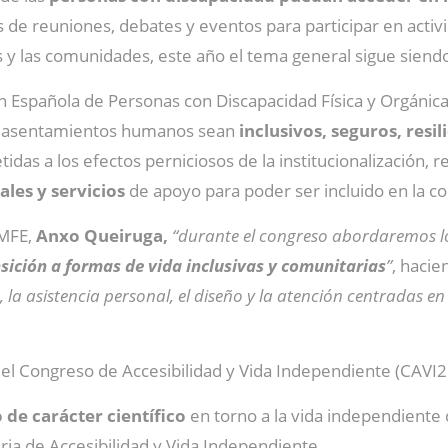
de reuniones, debates y eventos para participar en activi
os y las comunidades, este año el tema general sigue sien
n Española de Personas con Discapacidad Física y Orgánic
os asentamientos humanos sean
inclusivos, seguros, resil
tidas a los efectos perniciosos de la institucionalización, 
ales y servicios
de apoyo para poder ser incluido en la 
EMFE,
Anxo Queiruga,
“durante el congreso abordaremos los
sición a formas de vida inclusivas y comunitarias
”
, hacie
o, la asistencia personal, el diseño y la atención centradas en
el Congreso de Accesibilidad y Vida Independiente (CAVI2
de carácter científico
en torno a la vida independiente 
ia de Accesibilidad y Vida Independiente