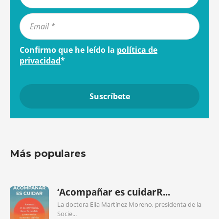
Confirmo que he leído la
política de
privacidad
*
Más populares
‘Acompañar es cuidarR...
La doctora Elia Martínez Moreno, presidenta de la
Socie...