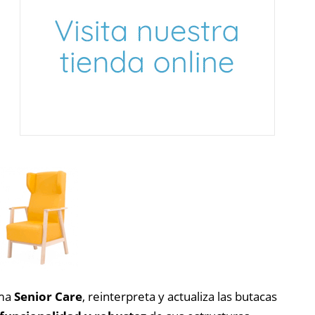
ama
Senior Care
, reinterpreta y actualiza las butacas