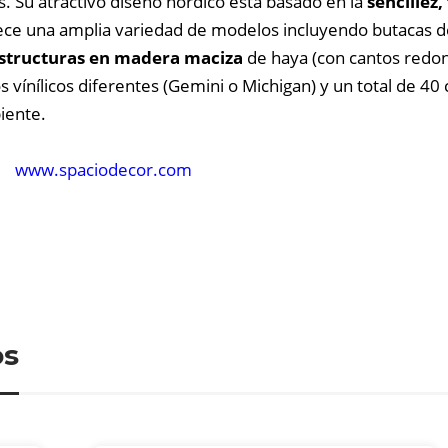
as. Su atractivo diseño nórdico está basado en la
sencillez
ece una amplia variedad de modelos incluyendo butacas de 
structuras en madera maciza
de haya (con cantos redon
 vínílicos diferentes (Gemini o Michigan) y un total de 40 
iente.
www.spaciodecor.com
os