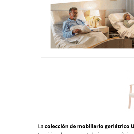
La
colección de mobiliario geriátrico