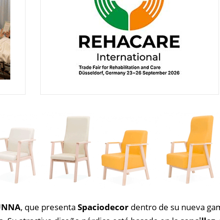
 UNNA
, que presenta
Spaciodecor
dentro de su nueva g