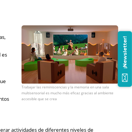
as,
¡Newsletter!
l es
que
Trabajar las reminiscencias y la memoria en una sala
multisensorial es mucho más eficaz gracias al ambiente
ntos
accesible que se crea
rar actividades de diferentes niveles de