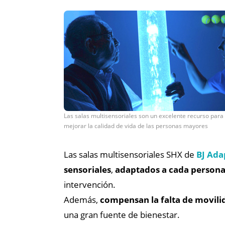
Las salas multisensoriales son un excelente recurso para
mejorar la calidad de vida de las personas mayores
Las salas multisensoriales SHX de
BJ Ada
sensoriales
,
adaptados a cada person
intervención.
Además,
compensan la falta de movili
una gran fuente de bienestar.