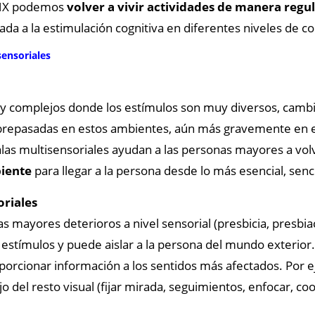
 SHX podemos
volver a vivir actividades de manera regu
da a la estimulación cognitiva en diferentes niveles de c
sensoriales
complejos donde los estímulos son muy diversos, cambi
brepasadas en estos ambientes, aún más gravemente en e
salas multisensoriales ayudan a las personas mayores a volv
biente
para llegar a la persona desde lo más esencial, senci
oriales
 mayores deterioros a nivel sensorial (presbicia, presbiac
e estímulos y puede aislar a la persona del mundo exterior
oporcionar información a los sentidos más afectados. Por 
jo del resto visual (fijar mirada, seguimientos, enfocar, c