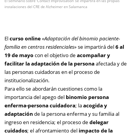
El seminario sobre ‘Contact Improvisation’ se impartirá en las propias
instalaciones del CRE de Alzheimer en Salamanca
El
curso online
«Adaptación del binomio paciente-
familia en centros residenciales»
se impartirá del
6 al
19 de mayo
con el objetivo de
a
compañar y
facilitar la adaptación de la persona
afectada y de
las personas cuidadoras en el proceso de
institucionalización.
Para ello se abordarán cuestiones como la
importancia del apego del
binomio persona
enferma-persona cuidadora
; la
acogida y
adaptación
de la persona enferma y su familia al
ingreso en residencia; el proceso de
delegar
cuidados
; el afrontamiento del
impacto de la