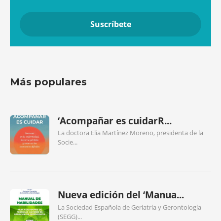
Más populares
‘Acompañar es cuidarR...
La doctora Elia Martínez Moreno, presidenta de la
Socie...
Nueva edición del ‘Manua...
La Sociedad Española de Geriatría y Gerontología
(SEGG)...