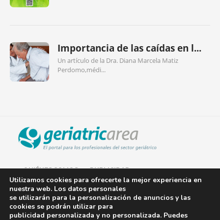
Importancia de las caídas en l...
Un artículo de la Dra. Diana Marcela Matiz
Perdomo,médi...
QUIÉNES SOMOS
PUBLICIDAD
Utilizamos cookies para ofrecerte la mejor experiencia en
nuestra web. Los datos personales
AVISO LEGAL
se utilizarán para la personalización de anuncios y las
cookies se podrán utilizar para
POLÍTICA DE COOKIES
publicidad personalizada y no personalizada. Puedes