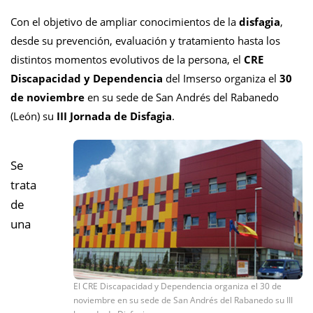
Con el objetivo de ampliar conocimientos de la
disfagia
,
desde su prevención, evaluación y tratamiento hasta los
distintos momentos evolutivos de la persona, el
CRE
Discapacidad y Dependencia
del Imserso organiza el
30
de noviembre
en su sede de San Andrés del Rabanedo
(León) su
III Jornada de Disfagia
.
Se
trata
de
una
El CRE Discapacidad y Dependencia organiza el 30 de
noviembre en su sede de San Andrés del Rabanedo su III