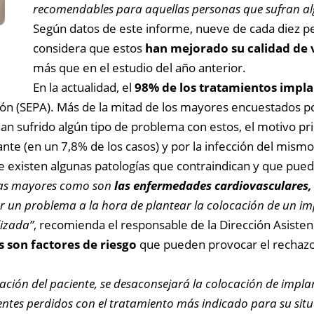
recomendables para aquellas personas que sufran al
Según datos de este informe, nueve de cada diez p
considera que estos
han mejorado su calidad de 
más que en el estudio del año anterior.
En la actualidad, el
98% de los tratamientos impla
ión (SEPA). Más de la mitad de los mayores encuestados p
han sufrido algún tipo de problema con estos, el motivo pr
ante (en un 7,8% de los casos) y por la infección del mismo
e existen algunas patologías que contraindican y que pue
nas mayores como son
las enfermedades cardiovasculares, l
 un problema a la hora de plantear la colocación de un imp
lizada”
, recomienda el responsable de la Dirección Asisten
és son factores de riesgo
que pueden provocar el rechazo 
uación del paciente, se desaconsejará la colocación de implan
dientes perdidos con el tratamiento más indicado para su sit