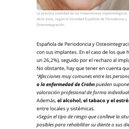
La práctica totalidad de los tratamientos implantológicos
tiene éxito, según la Sociedad Española de Periodoncia y
Osteointegración
Española de Periodoncia y Osteointegrac
con sus implantes. En el caso de los que 
un 26,2%), seguido por el rechazo al impl
No obstante, hay que tener en cuenta qu
“Afecciones muy comunes entre las perso
o la enfermedad de Crohn
pueden suponer
valoración profesional de forma individua
Además,
el alcohol, el tabaco y el estr
entre locales y sistémicas.
«Según el tipo de riesgo que conlleve la sit
posibles para rehabilitar su diente o sus 