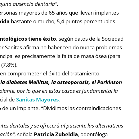
guna ausencia dentaria”
.
ersonas mayores de 65 años que llevan implantes
vida
bastante o mucho, 5,4 puntos porcentuales
ntológicos tiene éxito
, según datos de la Sociedad
or Sanitas afirma no haber tenido nunca problemas
incipal es precisamente la falta de masa ósea (para
 (7,8%).
den comprometer el éxito del tratamiento.
a diabetes Mellitus, la osteoporosis, el Parkinson
lante, por lo que en estos casos es fundamental la
cial de
Sanitas Mayores
.
de un implante. “Dividimos las contraindicaciones
tes dentales y se ofrecerá al paciente las alternativas
uación”
, señala
Patricia Zubeldia
, odontóloga