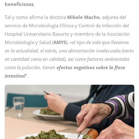
beneficiosas
.
Tal y como afirma la doctora
Mikele Macho
, adjunta del
servicio de Microbiología Clínica y Control de Infección del
Hospital Universitario Basurto y miembro de la Asociación
Microbiología y Salud (
AMYS
),
«el tipo de vida que llevamos
en la actualidad, el estrés, una alimentación inadecuada (tanto
en cantidad como en calidad), así como factores ambientales
como la polución, tienen
efectos negativos sobre la flora
intestinal
”
.