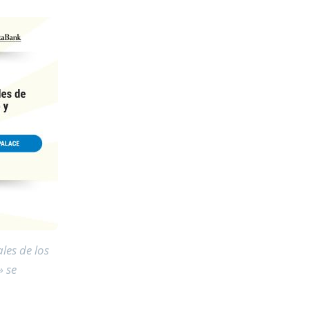
les de los
» se