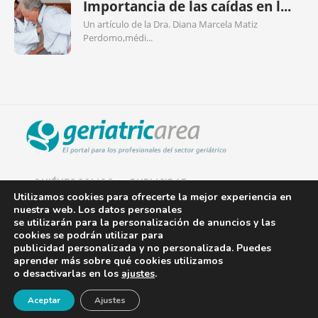
Importancia de las caídas en l...
Un artículo de la Dra. Diana Marcela Matiz
Perdomo,médi...
QUIÉNES SOMOS
PUBLICIDAD
Utilizamos cookies para ofrecerte la mejor experiencia en
nuestra web. Los datos personales
AVISO LEGAL
se utilizarán para la personalización de anuncios y las
cookies se podrán utilizar para
POLÍTICA DE COOKIES
publicidad personalizada y no personalizada. Puedes
aprender más sobre qué cookies utilizamos
POLÍTICA DE PRIVACIDAD
o desactivarlas en los
ajustes
.
¡Newsletter!
CONTACTO
Aceptar
Ajustes