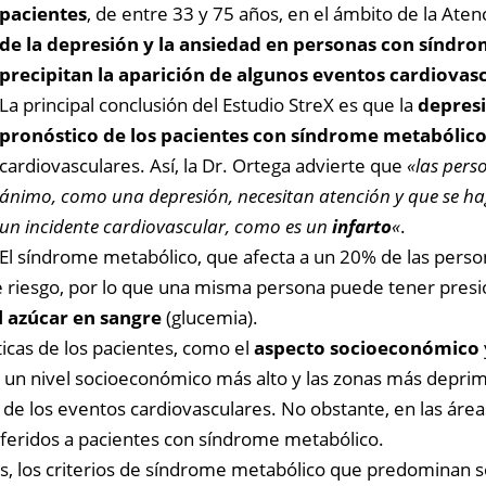
pacientes
, de entre 33 y 75 años, en el ámbito de la Aten
de la depresión y la ansiedad en personas con síndr
precipitan la aparición de algunos eventos cardiovas
La principal conclusión del Estudio StreX es que la
depresi
pronóstico de los pacientes con síndrome metabólic
cardiovasculares. Así, la Dr. Ortega advierte que
«las pers
ánimo, como una depresión, necesitan atención y que se hag
un incidente cardiovascular, como es un
infarto
«
.
El síndrome metabólico, que afecta a un 20% de las perso
de riesgo, por lo que una misma persona puede tener pres
l azúcar en sangre
(glucemia).
ticas de los pacientes, como el
aspecto socioeconómico
on un nivel socioeconómico más alto y las zonas más depri
de los eventos cardiovasculares. No obstante, en las áre
feridos a pacientes con síndrome metabólico.
s, los criterios de síndrome metabólico que predominan son