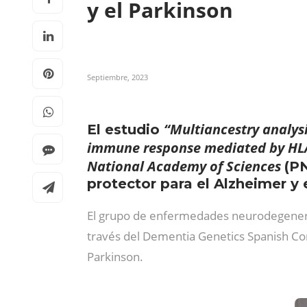
y el Parkinson
Septiembre, 2023
“Multiancestry analysi
El estudio
immune response mediated by HL
National Academy of Sciences
(PN
protector para el Alzheimer y 
El grupo de enfermedades neurodegener
través del Dementia Genetics Spanish C
Parkinson.