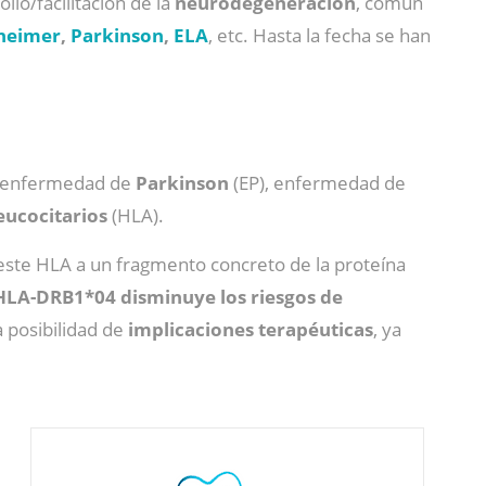
lo/facilitación de la
neurodegeneración
, comun
heimer
,
Parkinson
,
ELA
, etc. Hasta la fecha se han
n enfermedad de
Parkinson
(EP), enfermedad de
eucocitarios
(HLA).
 este HLA a un fragmento concreto de la proteína
LA-DRB1*04 disminuye los riesgos de
a posibilidad de
implicaciones terapéuticas
, ya