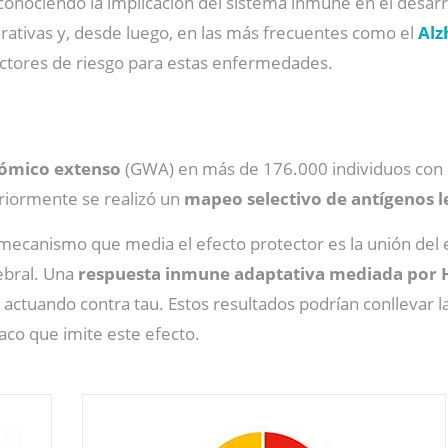
conociendo la implicación del sistema inmune en el desarrol
tivas y, desde luego, en las más frecuentes como el
Alz
factores de riesgo para estas enfermedades.
nómico extenso
(GWA) en más de 176.000 individuos co
riormente se realizó un
mapeo selectivo de antígenos l
l mecanismo que media el efecto protector es la unión del
ebral. Una
respuesta inmune adaptativa mediada por H
 actuando contra tau. Estos resultados podrían conllevar l
aco que imite este efecto.