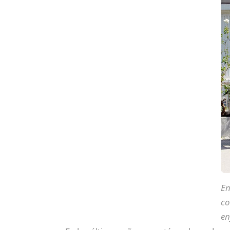
En
co
en