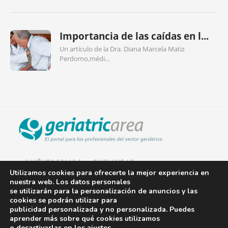
Importancia de las caídas en l...
Un artículo de la Dra. Diana Marcela Matiz
Perdomo,médi...
QUIÉNES SOMOS
PUBLICIDAD
Utilizamos cookies para ofrecerte la mejor experiencia en
nuestra web. Los datos personales
AVISO LEGAL
se utilizarán para la personalización de anuncios y las
cookies se podrán utilizar para
POLÍTICA DE COOKIES
publicidad personalizada y no personalizada. Puedes
aprender más sobre qué cookies utilizamos
POLÍTICA DE PRIVACIDAD
o desactivarlas en los
ajustes
.