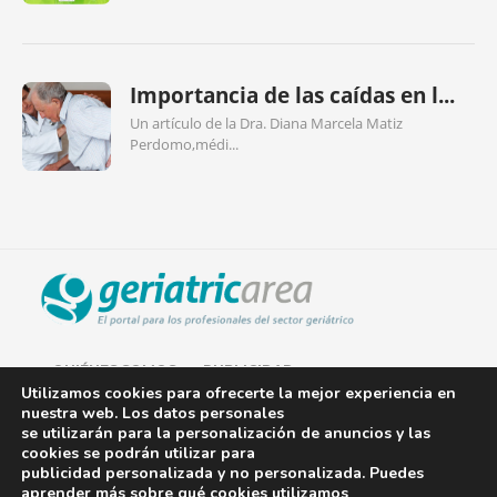
Importancia de las caídas en l...
Un artículo de la Dra. Diana Marcela Matiz
Perdomo,médi...
QUIÉNES SOMOS
PUBLICIDAD
Utilizamos cookies para ofrecerte la mejor experiencia en
nuestra web. Los datos personales
AVISO LEGAL
se utilizarán para la personalización de anuncios y las
cookies se podrán utilizar para
POLÍTICA DE COOKIES
publicidad personalizada y no personalizada. Puedes
aprender más sobre qué cookies utilizamos