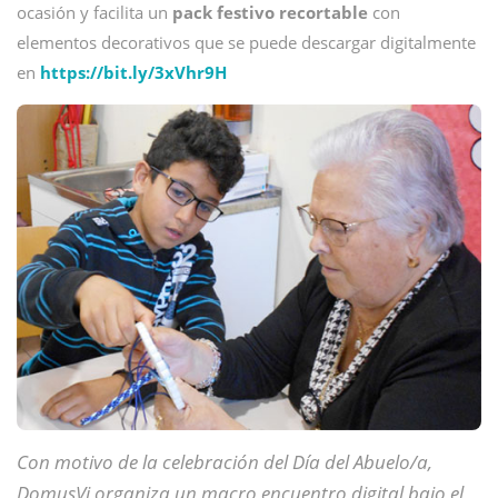
ocasión y facilita un
pack festivo recortable
con
elementos decorativos que se puede descargar digitalmente
en
https://bit.ly/3xVhr9H
Con motivo de la celebración del Día del Abuelo/a,
DomusVi organiza un macro encuentro digital bajo el