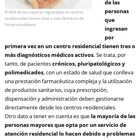
de las
personas
El 66% de los mayores ingresados en centros
residenciales toman siete o más fármacos de
que
forma simultánea
ingresan
por
primera vez en un centro residencial tienen tres o
más diagnósticos médicos activos
. Se trata, por
tanto, de pacientes
crónicos, pluripatológicos y
polimedicados
, con un estado de salud que conlleva
una prestación farmacéutica compleja y la utilización
de productos sanitarios, cuya prescripción,
dispensación y administración deben gestionarse
directamente desde los centros residenciales.
Otro dato a tener en cuenta es que
la mayoría de las
personas mayores que opta por un servicio de
atención residencial lo hacen debido a problemas