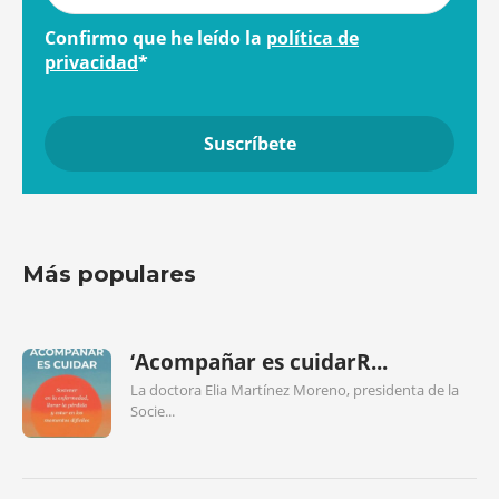
Confirmo que he leído la
política de
privacidad
*
Más populares
‘Acompañar es cuidarR...
La doctora Elia Martínez Moreno, presidenta de la
Socie...