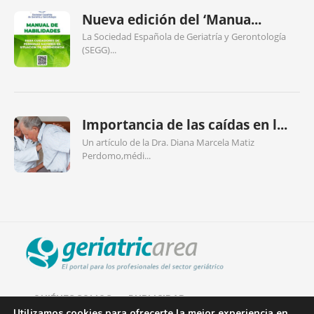
Nueva edición del ‘Manua...
La Sociedad Española de Geriatría y Gerontología
(SEGG)...
Importancia de las caídas en l...
Un artículo de la Dra. Diana Marcela Matiz
Perdomo,médi...
QUIÉNES SOMOS
PUBLICIDAD
Utilizamos cookies para ofrecerte la mejor experiencia en