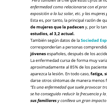
“Pero también se cree que estas cifras se h
enfermedad como relacionarse con el pronó
exposición a la luz solar, etc. y las mujer
Esta es, por tanto, la principal razón de
de mujeres que la padecen
y, por lo ta
estudios, al 3,2 actual.
También según datos de la
Sociedad Esp
corresponderían a personas comprendidas e
jóvenes
españoles, después de los accide
La enfermedad cursa de forma muy varia
aproximadamente al 85% de los pacientes 
aparezca la lesión. En todo caso,
fatiga, 
darse otros síntomas de manera menos frec
“Es una enfermedad que suele provocar tras
se ha conseguido reducir la frecuencia y l
sus familiares
y conlleva un gran impact