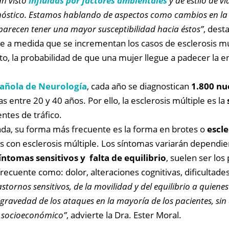
an visto
influidas por factores ambientales
y de estilo de v
stico. Estamos hablando de aspectos como cambios en la die
es parecen tener una mayor susceptibilidad hacia éstos”
, dest
 que a medida que se incrementan los casos de esclerosis 
nto, la probabilidad de que una mujer llegue a padecer la
añola de Neurología
, cada año se diagnostican
1.800 nu
ntre 20 y 40 años. Por ello, la esclerosis múltiple es la
ntes de tráfico.
da, su forma más frecuente es la forma en brotes o
escle
con esclerosis múltiple. Los síntomas variarán dependien
síntomas sensitivos y falta de equilibrio
, suelen ser lo
uente como: dolor, alteraciones cognitivas, dificultades 
tornos sensitivos, de la movilidad y del equilibrio a quien
a gravedad de los ataques en la mayoría de los pacientes, si
o socioeconómico”
, advierte la Dra. Ester Moral.