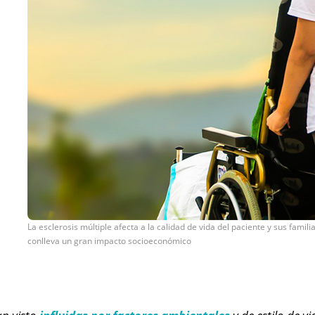
La esclerosis múltiple afecta a la calidad de vida del paciente y sus famili
conlleva un gran impacto socioeconómico