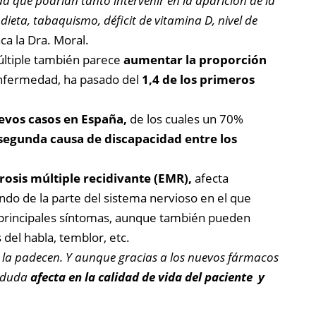
ida que podrían tanto intervenir en la aparición de la
ta, tabaquismo, déficit de vitamina D, nivel de
aca la Dra. Moral.
múltiple también parece
aumentar la proporción
 enfermedad, ha pasado del
1,4 de los primeros
evos casos en España,
de los cuales un 70%
segunda causa de discapacidad entre los
rosis múltiple recidivante (EMR),
afecta
do de la parte del sistema nervioso en el que
s principales síntomas, aunque también pueden
del habla, temblor, etc.
es la padecen. Y aunque gracias a los nuevos fármacos
n duda
afecta en la calidad de vida del paciente y