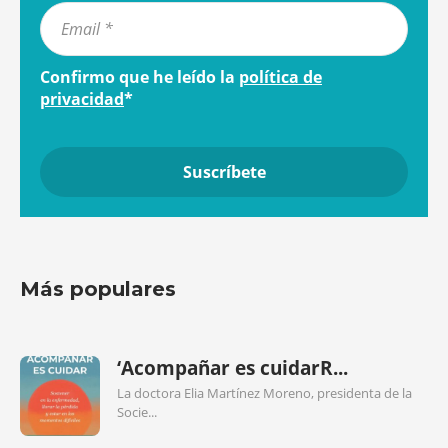
Confirmo que he leído la
política de
privacidad
*
Más populares
‘Acompañar es cuidarR...
La doctora Elia Martínez Moreno, presidenta de la
Socie...