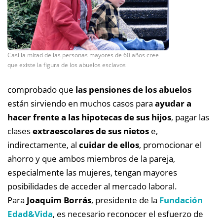
Casi la mitad de las personas mayores de 60 años cree
que existe la figura de los abuelos esclavos
comprobado que
las pensiones de los abuelos
están sirviendo en muchos casos para
ayudar a
hacer frente a las hipotecas de sus hijos
, pagar las
clases
extraescolares de sus nietos
e,
indirectamente, al
cuidar de ellos
, promocionar el
ahorro y que ambos miembros de la pareja,
especialmente las mujeres, tengan mayores
posibilidades de acceder al mercado laboral.
Para
Joaquim Borrás
, presidente de la
Fundación
Edad&Vida
, es necesario reconocer el esfuerzo de