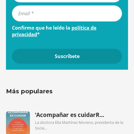
Confirmo que he leído la
política de
privacidad
*
Más populares
‘Acompañar es cuidarR...
La doctora Elia Martínez Moreno, presidenta de la
Socie...