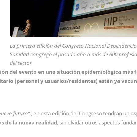
La primera ediciòn del Congreso Nacional Dependencia
Sanidad congregó el pasado año a más de 600 profesio
del sector
ión del evento en una situación epidemiológica más 
itario (personal y usuarios/residentes) estén ya vacu
nuevo futuro”
, en esta edición del Congreso tendrán un e
as de la nueva realidad
, sin olvidar otros aspectos funda