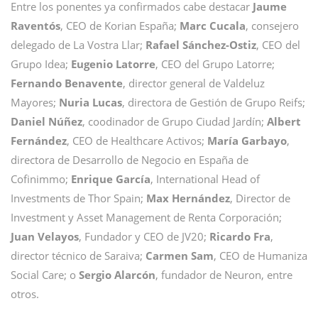
Entre los ponentes ya confirmados cabe destacar
Jaume
Raventós
, CEO de Korian España;
Marc Cucala
, consejero
delegado de La Vostra Llar;
Rafael Sánchez-Ostiz
, CEO del
Grupo Idea;
Eugenio Latorre
, CEO del Grupo Latorre;
Fernando Benavente
, director general de Valdeluz
Mayores;
Nuria Lucas
, directora de Gestión de Grupo Reifs;
Daniel Núñez
, coodinador de Grupo Ciudad Jardín;
Albert
Fernández
, CEO de Healthcare Activos;
María Garbayo
,
directora de Desarrollo de Negocio en España de
Cofinimmo;
Enrique García
, International Head of
Investments de Thor Spain;
Max Hernández
, Director de
Investment y Asset Management de Renta Corporación;
Juan Velayos
, Fundador y CEO de JV20;
Ricardo Fra
,
director técnico de Saraiva;
Carmen Sam
, CEO de Humaniza
Social Care; o
Sergio Alarcón
, fundador de Neuron, entre
otros.