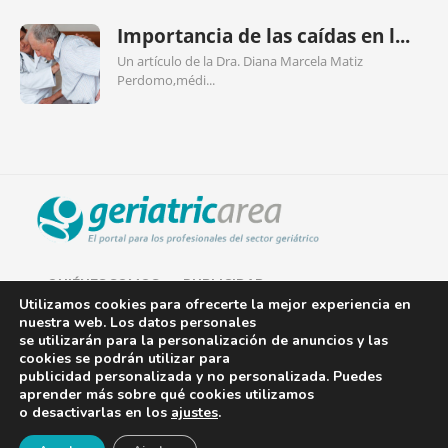
Importancia de las caídas en l...
Un artículo de la Dra. Diana Marcela Matiz
Perdomo,médi...
QUIÉNES SOMOS
PUBLICIDAD
Utilizamos cookies para ofrecerte la mejor experiencia en
nuestra web. Los datos personales
AVISO LEGAL
se utilizarán para la personalización de anuncios y las
cookies se podrán utilizar para
POLÍTICA DE COOKIES
publicidad personalizada y no personalizada. Puedes
aprender más sobre qué cookies utilizamos
POLÍTICA DE PRIVACIDAD
o desactivarlas en los
ajustes
.
¡Newsletter!
CONTACTO