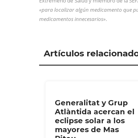
Extremeño de Salud y miembro de la SEFA
«para localizar algún medicamento que pue
medicamentos innecesarios»
.
Artículos relacionad
Generalitat y Grup
Atlàntida acercan el
eclipse solar a los
mayores de Mas