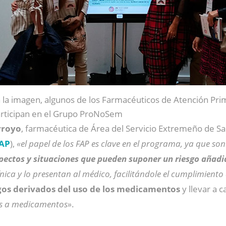
 la imagen, algunos de los Farmacéuticos de Atención Pri
rticipan en el Grupo ProNoSem
rroyo
, farmacéutica de Área del Servicio Extremeño de S
AP
),
«el papel de los FAP es clave en el programa, ya que son 
pectos y situaciones que pueden suponer un riesgo añadi
ínica y lo presentan al médico, facilitándole el cumplimie
esgos derivados del uso de los medicamentos
y llevar a 
sas a medicamentos»
.