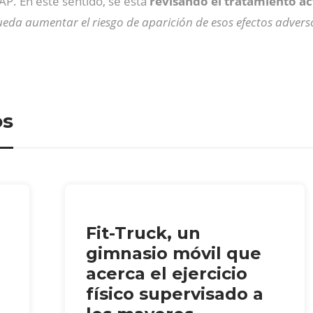
P. En este sentido, se está
revisando el tratamiento acti
da aumentar el riesgo de aparición de esos efectos adverso
os
Fit-Truck, un
gimnasio móvil que
acerca el ejercicio
físico supervisado a