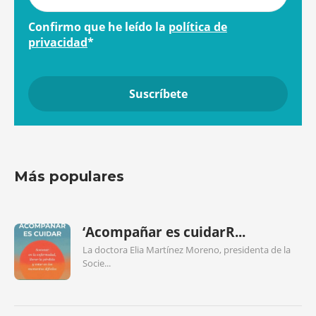
Confirmo que he leído la
política de
privacidad
*
Más populares
‘Acompañar es cuidarR...
La doctora Elia Martínez Moreno, presidenta de la
Socie...