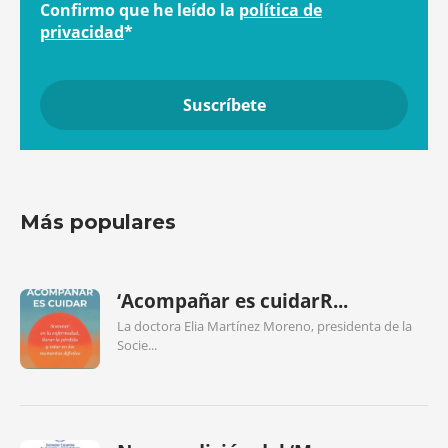
Confirmo que he leído la
política de
privacidad
*
Más populares
‘Acompañar es cuidarR...
La doctora Elia Martínez Moreno, presidenta de la
Socie...