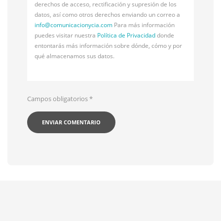
derechos de acceso, rectificación y supresión de los
datos, así como otros derechos enviando un correo a
info@
comunicacionycia.com
Para más información
puedes visitar nuestra
Política de Privacidad
donde
entontarás más información sobre dónde, cómo y por
qué almacenamos sus datos.
Campos obligatorios
*