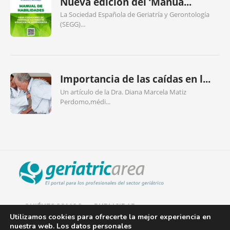
Nueva edición del ‘Manua...
La Sociedad Española de Geriatría y Gerontología
(SEGG)...
Importancia de las caídas en l...
Un artículo de la Dra. Diana Marcela Matiz
Perdomo,médi...
QUIÉNES SOMOS
PUBLICIDAD
Utilizamos cookies para ofrecerte la mejor experiencia en
nuestra web. Los datos personales
AVISO LEGAL