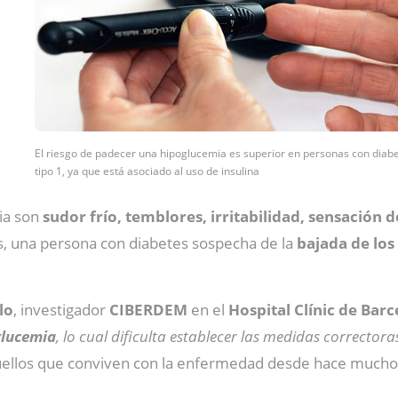
El riesgo de padecer una hipoglucemia es superior en personas con diab
tipo 1, ya que está asociado al uso de insulina
ia son
sudor frío, temblores, irritabilidad, sensación
os, una persona con diabetes sospecha de la
bajada de los
lo
, investigador
CIBERDEM
en el
Hospital Clínic de Bar
glucemia
, lo cual dificulta establecer las medidas corrector
quellos que conviven con la enfermedad desde hace muchos