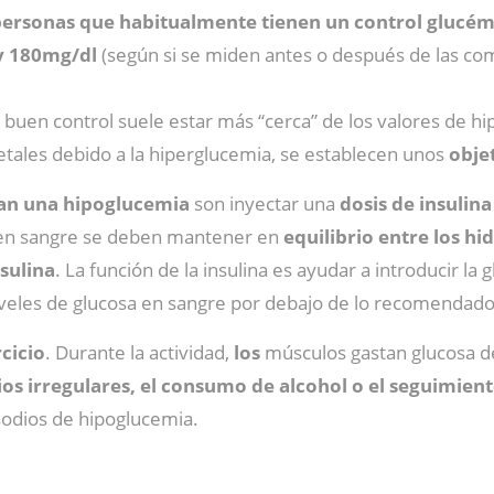
personas que habitualmente tienen un control glucém
y 180mg/dl
(según si se miden antes o después de las com
 buen control suele estar más “cerca” de los valores de h
etales debido a la hiperglucemia, se establecen unos
obje
an una hipoglucemia
son inyectar una
dosis de insulina
sa en sangre se deben mantener en
equilibrio entre los h
nsulina
. La función de la insulina es ayudar a introducir la 
niveles de glucosa en sangre por debajo de lo recomendado
cicio
. Durante la actividad,
los
músculos gastan glucosa de
ios irregulares, el consumo de alcohol o el seguimiento
odios de hipoglucemia.