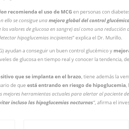
ion
recomienda el uso de MCG
en personas con diabetes
on ello se consigue una
mejora global del control glucémic
 los valores de glucosa en sangre) así como una reducción de
etectar hipoglucemias incipientes
” explica el Dr. Murillo.
) ayudan a conseguir un buen control glucémico y
mejora
iveles de glucosa en tiempo real y conocer la tendencia, 
itivo que se implanta en el brazo
, tiene además la ve
uario de que
está entrando en riesgo de hipoglucemia
,
as mejores herramientas actuales para alertar al paciente d
vitar incluso las hipoglucemias nocturnas
”
, afirma el inv