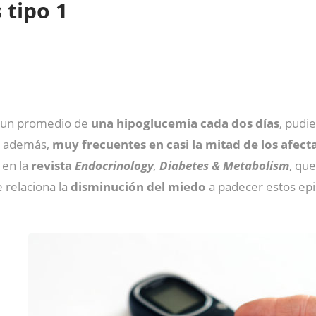
 tipo 1
 un promedio de
una hipoglucemia cada dos días
, pudi
, además,
muy frecuentes en casi la mitad de los afect
 en la
revista
Endocrinology
,
Diabetes & Metabolism
, qu
e relaciona la
disminución del miedo
a padecer estos ep