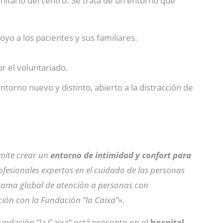
nitario del centro. Se trata de un entorno que
poyo a los pacientes y sus familiares.
r el voluntariado.
orno nuevo y distinto, abierto a la distracción de
rmite crear un
entorno de intimidad y confort para
fesionales expertos en el cuidado de las personas
grama global de atención a personas con
ión con la Fundación ”la Caixa”»
.
ndación ”la Caixa” está presente en el
hospital