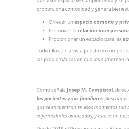
Con este espacio se complementa y se po
proporciona comodidad y genera bienesta
Ofrecer un
espacio cómodo y pri
Promover la
relación interperson
Proporcionar un espacio para las
ac
Todo ello con la vista puesta en romper t
las problemáticas en que los sumergen las
Como señala
Josep M. Campistol
, direc
los pacientes y sus familiares
. Buscamos
que se encuentran en esos momentos tan di
enfermedades avanzadas, y este es un paso
Desde 2019 el Programa para la Atención