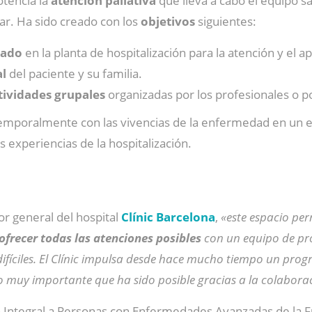
tencia la
atención paliativa
que lleva a cabo el equipo sa
r. Ha sido creado con los
objetivos
siguientes:
vado
en la planta de hospitalización para la atención y el a
al
del paciente y su familia.
tividades grupales
organizadas por los profesionales o po
emporalmente con las vivencias de la enfermedad en un ent
 experiencias de la hospitalización.
tor general del hospital
Clínic Barcelona
,
«este espacio pe
ofrecer todas las atenciones posibles
con un equipo de pro
fíciles. El Clínic impulsa desde hace mucho tiempo un pro
 muy importante que ha sido posible gracias a la colaborac
 Integral a Personas con Enfermedades Avanzadas de la Fu