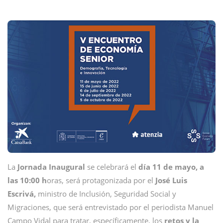
La
Jornada Inaugural
se celebrará el
día 11 de mayo, a
las 10:00 h
oras, será protagonizada por el
José Luis
Escrivá,
ministro de Inclusión, Seguridad Social y
Migraciones, que será entrevistado por el periodista Manuel
Campo Vidal para tratar, específicamente, los
retos y la