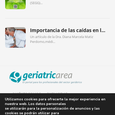
(SEGG)...
Importancia de las caídas en l...
Un artículo de la Dra. Diana Marcela Matiz
Perdomo,médi...
QUIÉNES SOMOS
PUBLICIDAD
Utilizamos cookies para ofrecerte la mejor experiencia en
nuestra web. Los datos personales
AVISO LEGAL
se utilizarán para la personalización de anuncios y las
cookies se podrán utilizar para
POLÍTICA DE COOKIES