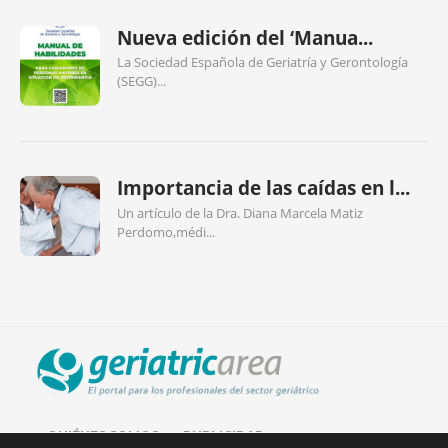
Nueva edición del ‘Manua...
La Sociedad Española de Geriatría y Gerontología
(SEGG)...
Importancia de las caídas en l...
Un artículo de la Dra. Diana Marcela Matiz
Perdomo,médi...
QUIÉNES SOMOS
PUBLICIDAD