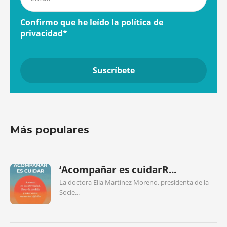
Confirmo que he leído la
política de
privacidad
*
Más populares
‘Acompañar es cuidarR...
La doctora Elia Martínez Moreno, presidenta de la
Socie...