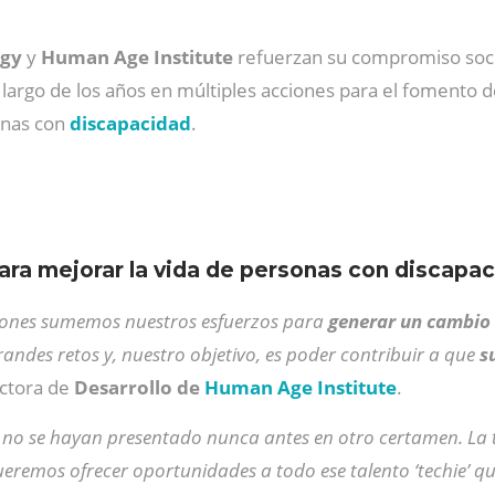
ogy
y
Human Age Institute
refuerzan su compromiso soci
largo de los años en múltiples acciones para el fomento d
onas con
discapacidad
.
ra mejorar la vida de personas con discapa
iones sumemos nuestros esfuerzos para
generar un cambio 
andes retos y, nuestro objetivo, es poder contribuir a que
su
ectora de
Desarrollo de
Human
Age Institute
.
 no se hayan presentado nunca antes en otro certamen. La 
ueremos ofrecer oportunidades a todo ese talento ‘techie’ q