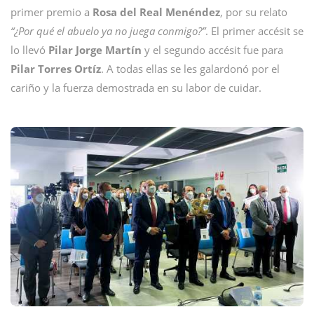
primer premio a
Rosa del Real Menéndez
, por su relato
“¿Por qué el abuelo ya no juega conmigo?”
. El primer accésit se
lo llevó
Pilar Jorge Martín
y el segundo accésit fue para
Pilar Torres Ortíz
. A todas ellas se les galardonó por el
cariño y la fuerza demostrada en su labor de cuidar.